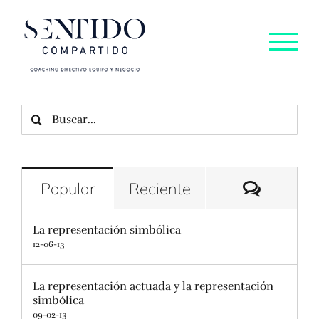
Saltar
al
contenido
Buscar:
Comenta
Popular
Reciente
La representación simbólica
12-06-13
La representación actuada y la representación
simbólica
09-02-13