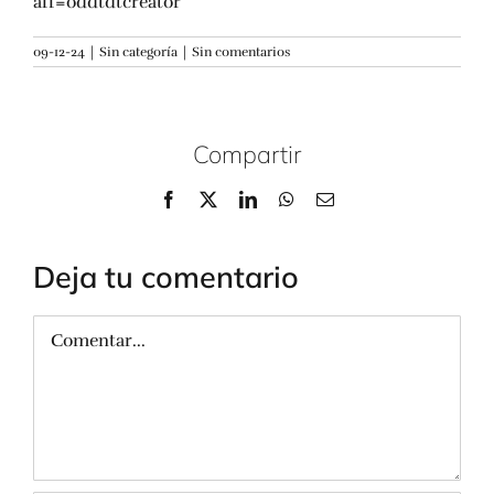
aff=oddtdtcreator
09-12-24
|
Sin categoría
|
Sin comentarios
Compartir
Facebook
X
LinkedIn
WhatsApp
Correo
electrónico
Deja tu comentario
Comentar