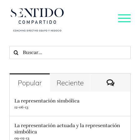
Saltar
al
contenido
Buscar:
Comenta
Popular
Reciente
La representación simbólica
12-06-13
La representación actuada y la representación
simbólica
09-02-13